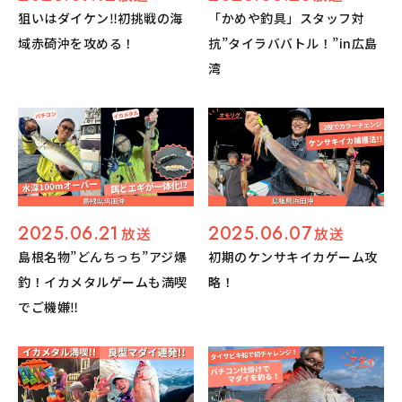
狙いはダイケン‼︎初挑戦の海
「かめや釣具」スタッフ対
域赤碕沖を攻める！
抗”タイラババトル！”in広島
湾
2025.06.21
2025.06.07
放送
放送
島根名物”どんちっち”アジ爆
初期のケンサキイカゲーム攻
釣！イカメタルゲームも満喫
略！
でご機嫌‼︎