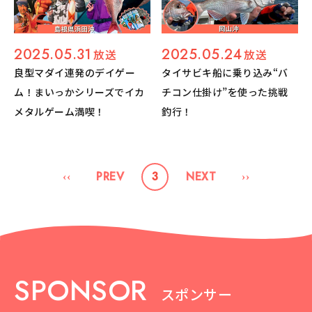
2025.05.31
2025.05.24
放送
放送
良型マダイ連発のデイゲー
タイサビキ船に乗り込み
“バ
ム！まいっかシリーズでイカ
チコン仕掛け”を使った挑戦
メタルゲーム満喫！
釣行！
3
SPONSOR
スポンサー