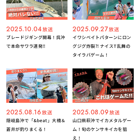
2025.10.04
2025.09.27
放送
放送
ブレードジギング開幕！呉沖
イワシベイトパターンにロン
で本命サワラ連発‼︎
グジグ炸裂⁈ ナイスT乱舞の
タイラバゲーム！
2025.08.16
2025.08.09
放送
放送
隠岐島沖で「&beat」大橋＆
山口県萩沖でイカメタルゲー
蒼井が釣りまくる！
ム！旬のケンサキイカを狙
え！