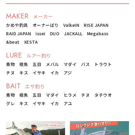
MAKER
メーカー
かめや釣具
オーナーばり
ValkeIN
RISE JAPAN
RAID JAPAN
issei
DUO
JACKALL
Megabass
&beat
XESTA
LURE
ルアー釣り
青物
根魚
五目
メバル
マダイ
バス
トラウト
チヌ
キス
イサキ
イカ
アジ
BAIT
エサ釣り
青物
根魚
五目
マダイ
ヒラメ
チヌ
タチウオ
グレ
キス
イサキ
イカ
アユ