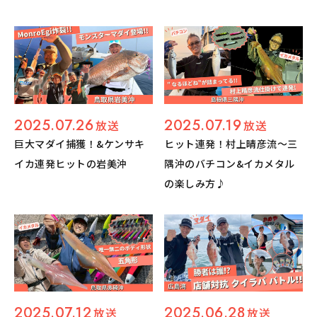
2025.07.26
2025.07.19
放送
放送
巨大マダイ捕獲！&ケンサキ
ヒット連発！村上晴彦流～三
イカ連発ヒットの岩美沖
隅沖のバチコン&イカメタル
の楽しみ方♪
2025.07.12
2025.06.28
放送
放送