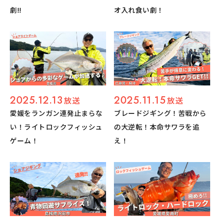
劇!!
オ入れ食い劇！
2025.12.13
2025.11.15
放送
放送
愛媛をランガン連発止まらな
ブレードジギング！苦戦から
い！ライトロックフィッシュ
の大逆転！本命サワラを追
ゲーム！
え！