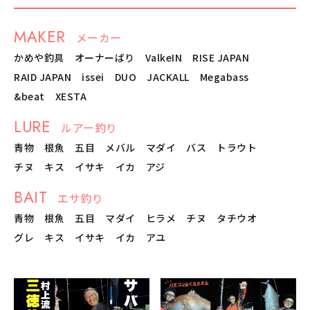
MAKER
メーカー
かめや釣具
オーナーばり
ValkeIN
RISE JAPAN
RAID JAPAN
issei
DUO
JACKALL
Megabass
&beat
XESTA
LURE
ルアー釣り
青物
根魚
五目
メバル
マダイ
バス
トラウト
チヌ
キス
イサキ
イカ
アジ
BAIT
エサ釣り
青物
根魚
五目
マダイ
ヒラメ
チヌ
タチウオ
グレ
キス
イサキ
イカ
アユ