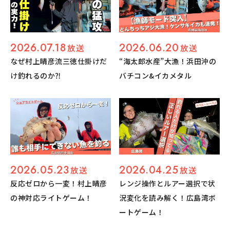
2026.07.18
2026.06.20
放送
放送
なぜ村上晴彦流三徳仕掛けだ
“海太郎水産”大漁！浜田沖の
け釣れるのか⁈
バチコン&イカメタル
2026.05.23
2026.04.25
放送
放送
反応ゼロから一変！村上晴彦
レンジ操作とルアー選択で状
の神対応ライトゲーム！
況変化を読み解く！広島湾ボ
ートゲーム！