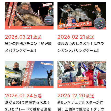
2026.03.21
2026.02.21
放送
放送
呉沖の開拓バチコン！絶好調
爆風の中のヒラメキ！島をラ
メバリングゲーム！
ンガンメバリングゲーム‼︎
2026.01.24
2025.12.20
放送
放送
港から3分で体感する大漁！
新BLX×デュアルスターが炸
SLJとブレードで魅せる連発
裂！上関沖で魅せる！タチウ