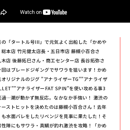
県の「タートル号III」で元気よく出船した「かめや
」総本店 竹元健太店長・五日市店 藤槻小百合さ
八木店 後藤拓巳さん・商工センター店 長谷拓弥さ
今回はブレードジギングでサワラを狙います！かめ
オリジナルのジグ ”アナライザーTG””アナライザ
LLET””アナライザーFAT SPIN”を使い攻める事3
経過…潮が動かず無反応。なかなか手強い！ 激渋の
ァーストヒットを決めたのは藤槻小百合さん！去年
くも水面バレをしたリベンジを見事に果たした！そ
男性陣にもサワラ・真鯛が釣れ激渋を攻略！「かめ