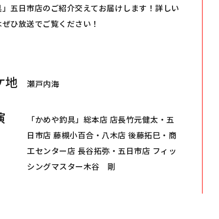
具」五日市店のご紹介交えてお届けします！詳しい
はぜひ放送でご覧ください！
ケ地
瀬戸内海
演
「
かめや釣具
」総本店 店長竹元健太・五
日市店 藤槻小百合・八木店 後藤拓巳・商
工センター店 長谷拓弥・五日市店 フィッ
シングマスター木谷 剛