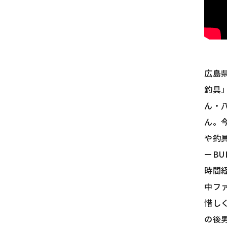
広島
釣具
ん・
ん。
や釣具
ーBU
時間
中フ
惜し
の後