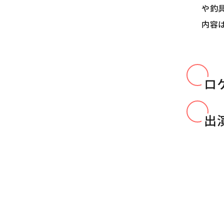
や釣
内容
ロ
出