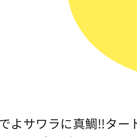
でよサワラに真鯛‼️ター