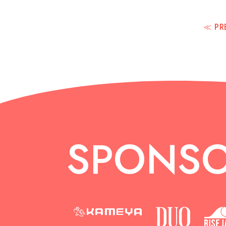
≪ PR
SPONS