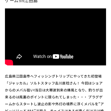
ゲーム!in江田島
広島県江田島市へフィッシングトリップにやってきた初登場
「ジャッカル」ソルトスタッフ去川直稔さん！ 今回はショア
からのメバル狙い!当日は大寒波到来の爆風となり、釣りが出
来るのは風裏のポイントに限られてしまった・・・ プラグゲ
ームからスタートし波止の影や外灯の境界に浮くメバルを”ア
ビーソリッド 55S”で狙う。チェイスはあるが巻くだけでは喰