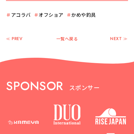
＃
アコラバ
＃
オフショア
＃
かめや釣具
≪ PREV
一覧へ戻る
NEXT ≫
SPONSOR
スポンサー