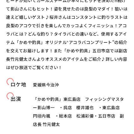
ピードが効いてガールズチームが早々にヒットを決めた!!続け
て影山さんにもヒット！姿を見せたのは良型のマダイ！狙いは
違えど嬉しいゲスト♪桜井さんはコンスタントに釣りラストは
良型のアコウで引きを楽しんでカッコよくフィニッシュ！アコ
ラバとは？どんな釣り？タイラバとの違いなど、使用するアイ
テム「かめや釣具」オリジナル‶アコラバコンプリート”の紹介
を交えてお届けします！また「かめや釣具」五日市店では副店
長竹元健太さんよりオススメのアイテムをご紹介♪詳しい内容
はぜひ放送でご覧ください！
ロケ地
愛媛県今治沖
出演
「かめや釣具」東広島店 フィッシングマスタ
ー影山博一 ・呉店 櫻井雄也 ・東広島店
円垣内颯 ・総本店 松浦彩優・五日市店 副
店長 竹元健太